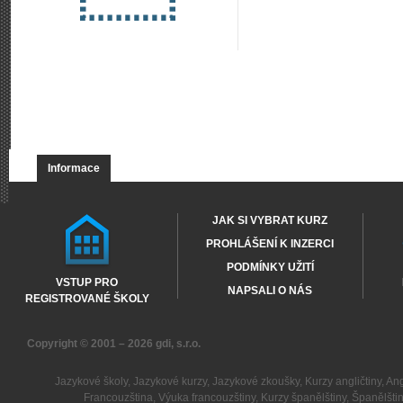
Informace
JAK SI VYBRAT KURZ
PROHLÁŠENÍ K INZERCI
PODMÍNKY UŽITÍ
VSTUP PRO
NAPSALI O NÁS
REGISTROVANÉ ŠKOLY
Copyright © 2001 – 2026
gdi, s.r.o.
Jazykové školy
,
Jazykové kurzy
,
Jazykové zkoušky
,
Kurzy angličtiny
,
Ang
Francouzština
,
Výuka francouzštiny
,
Kurzy španělštiny
,
Španělšti