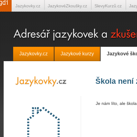
Jazykovky.cz
JazykovéZkoušky.cz
SlevyKurzů.cz
Jaz
Španělština on-line
Italština on-line
Tlumočení-Překlady.
Jazykovky.cz
Jazykové kurzy
Jazykové šk
Škola není
Je nám líto, ale škol