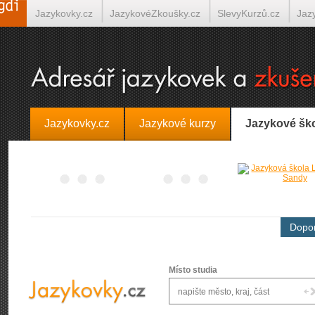
Jazykovky.cz
JazykovéZkoušky.cz
SlevyKurzů.cz
Jaz
Španělština on-line
Italština on-line
Tlumočení-Překlady.
Jazykovky.cz
Jazykové kurzy
Jazykové šk
Dopor
Místo studia