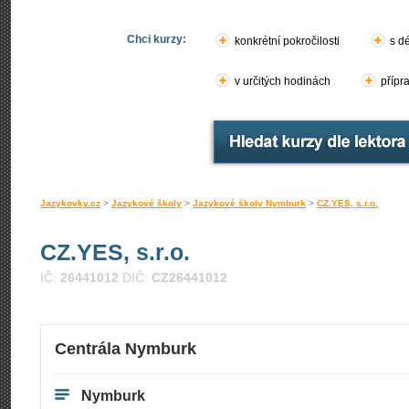
Chci kurzy:
konkrétní pokročilosti
s d
v určitých hodinách
přípr
Jazykovky.cz
>
Jazykové školy
>
Jazykové školy Nymburk
>
CZ.YES, s.r.o.
CZ.YES, s.r.o.
IČ:
26441012
DIČ:
CZ26441012
Centrála Nymburk
Nymburk