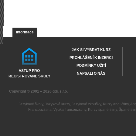
Informace
JAK SI VYBRAT KURZ
PROHLÁŠENÍ K INZERCI
PODMÍNKY UŽITÍ
VSTUP PRO
NAPSALI O NÁS
REGISTROVANÉ ŠKOLY
Copyright © 2001 – 2026
gdi, s.r.o.
Jazykové školy
,
Jazykové kurzy
,
Jazykové zkoušky
,
Kurzy angličtiny
,
Ang
Francouzština
,
Výuka francouzštiny
,
Kurzy španělštiny
,
Španělšti