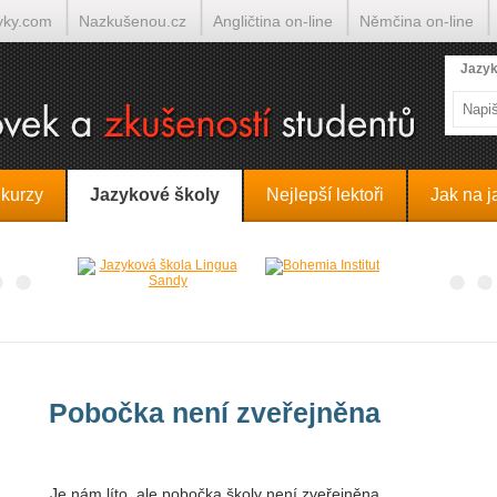
yky.com
Nazkušenou.cz
Angličtina on-line
Němčina on-line
lumočí.cz
Jazyk
 kurzy
Jazykové školy
Nejlepší lektoři
Jak na j
Pobočka není zveřejněna
Je nám líto, ale pobočka školy není zveřejněna.