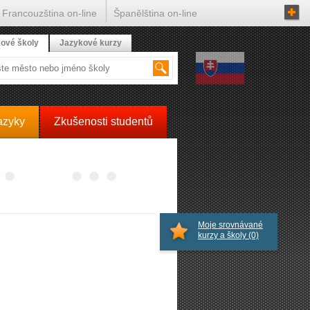
Francouzština on-line
Španělština on-line
ové školy
Jazykové kurzy
azyky
Zkušenosti studentů
Moje srovnávané
kurzy a školy
(0)