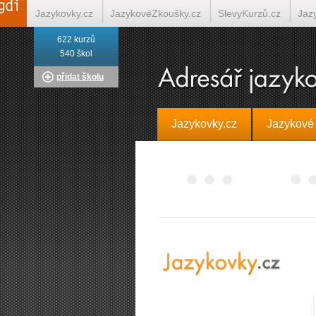
Jazykovky.cz
JazykovéZkoušky.cz
SlevyKurzů.cz
Jaz
622 kurzů
Italština on-line
Tlumočení-Překlady.cz
Překládá.cz
T
540 škol
přidat školu
Jazykovky.cz
Jazykové