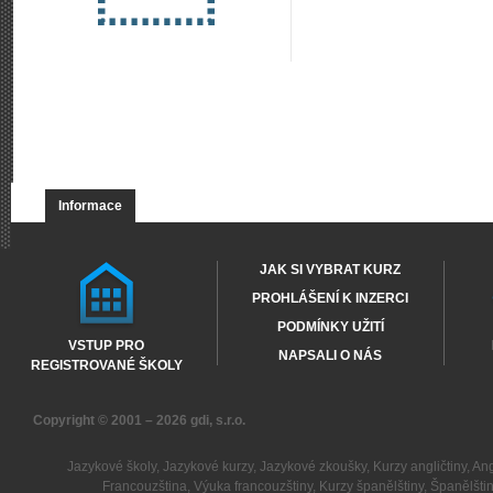
Informace
JAK SI VYBRAT KURZ
PROHLÁŠENÍ K INZERCI
PODMÍNKY UŽITÍ
VSTUP PRO
NAPSALI O NÁS
REGISTROVANÉ ŠKOLY
Copyright © 2001 – 2026
gdi, s.r.o.
Jazykové školy
,
Jazykové kurzy
,
Jazykové zkoušky
,
Kurzy angličtiny
,
Ang
Francouzština
,
Výuka francouzštiny
,
Kurzy španělštiny
,
Španělšti