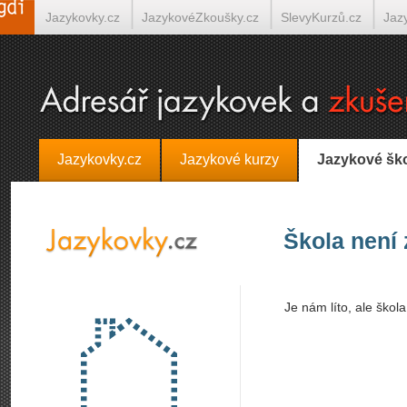
Jazykovky.cz
JazykovéZkoušky.cz
SlevyKurzů.cz
Jaz
Španělština on-line
Italština on-line
Tlumočení-Překlady.
Jazykovky.cz
Jazykové kurzy
Jazykové šk
Škola není
Je nám líto, ale škol